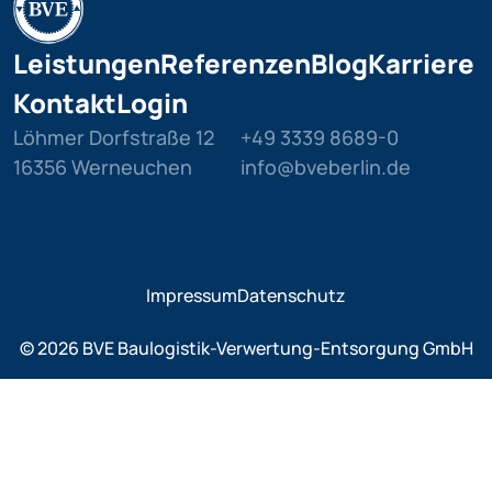
Leistungen
Referenzen
Blog
Karriere
Kontakt
Login
Löhmer Dorfstraße 12
+49 3339 8689-0
16356 Werneuchen
info@bveberlin.de
Impressum
Datenschutz
© 2026 BVE Baulogistik-Verwertung-Entsorgung GmbH